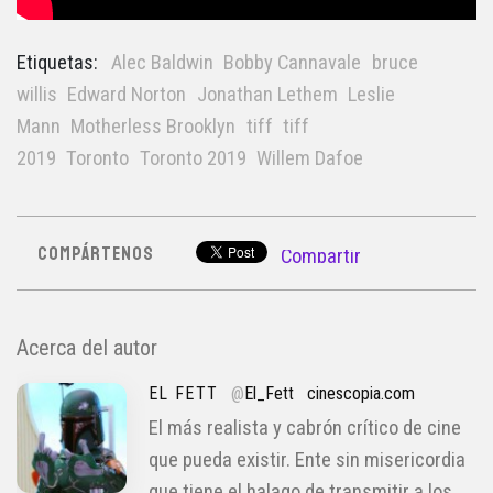
Etiquetas:
Alec Baldwin
Bobby Cannavale
bruce
willis
Edward Norton
Jonathan Lethem
Leslie
Mann
Motherless Brooklyn
tiff
tiff
2019
Toronto
Toronto 2019
Willem Dafoe
COMPÁRTENOS
Compartir
Acerca del autor
EL FETT
@
El_Fett
cinescopia.com
El más realista y cabrón crítico de cine
que pueda existir. Ente sin misericordia
que tiene el halago de transmitir a los