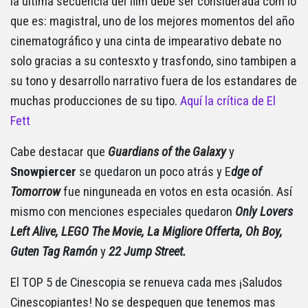
la última secuencia del film debe ser considerada com lo
que es: magistral, uno de los mejores momentos del año
cinematográfico y una cinta de impearativo debate no
solo gracias a su contesxto y trasfondo, sino tambipen a
su tono y desarrollo narrativo fuera de los estandares de
muchas producciones de su tipo.
Aquí la crítica de El
Fett
Cabe destacar que
Guardians of the Galaxy
y
Snowpiercer
se quedaron un poco atrás y E
dge of
Tomorrow
fue ninguneada en votos en esta ocasión. Así
mismo con menciones especiales quedaron
Only Lovers
Left Alive, LEGO The Movie, La Migliore Offerta, Oh Boy,
Guten Tag Ramón
y
22 Jump Street.
El TOP 5 de Cinescopia se renueva cada mes ¡Saludos
Cinescopiantes! No se despeguen que tenemos mas