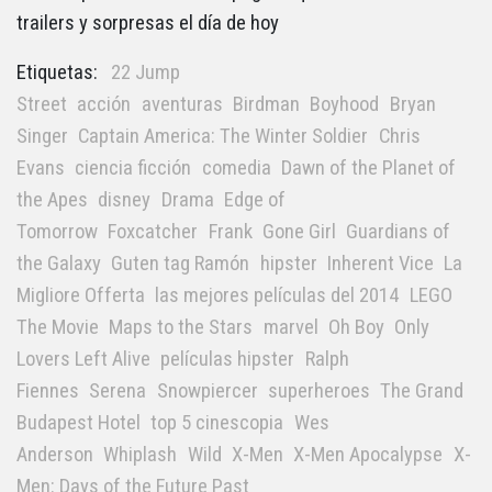
trailers y sorpresas el día de hoy
Etiquetas:
22 Jump
Street
acción
aventuras
Birdman
Boyhood
Bryan
Singer
Captain America: The Winter Soldier
Chris
Evans
ciencia ficción
comedia
Dawn of the Planet of
the Apes
disney
Drama
Edge of
Tomorrow
Foxcatcher
Frank
Gone Girl
Guardians of
the Galaxy
Guten tag Ramón
hipster
Inherent Vice
La
Migliore Offerta
las mejores películas del 2014
LEGO
The Movie
Maps to the Stars
marvel
Oh Boy
Only
Lovers Left Alive
películas hipster
Ralph
Fiennes
Serena
Snowpiercer
superheroes
The Grand
Budapest Hotel
top 5 cinescopia
Wes
Anderson
Whiplash
Wild
X-Men
X-Men Apocalypse
X-
Men: Days of the Future Past