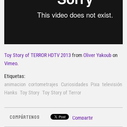
Toy Story of TERROR HDTV 2013
from
Oliver Yakoub
on
Vimeo
.
Etiquetas:
animacion
cortometrajes
Curiosidades
Pixa
televisión
Hanks
Toy Story
Toy Story of Terror
COMPÁRTENOS
Compartir