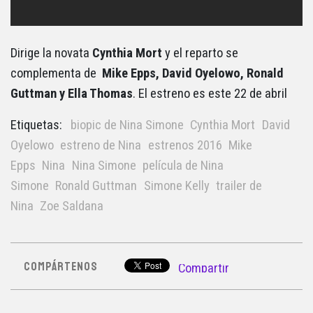
Dirige la novata
Cynthia Mort
y el reparto se
complementa de
Mike Epps, David Oyelowo, Ronald
Guttman y Ella Thomas
. El estreno es este 22 de abril
Etiquetas:
biopic de Nina Simone
Cynthia Mort
David
Oyelowo
estreno de Nina
estrenos 2016
Mike
Epps
Nina
Nina Simone
película de Nina
Simone
Ronald Guttman
Simone Kelly
trailer de
Nina
Zoe Saldana
COMPÁRTENOS
Compartir