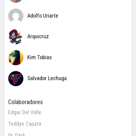
Adolfo Uriarte
Arquicruz
Kim Tobias
Salvador Lechuga
Colaboradores
Edgar Del Valle
Teddye Zapata
Dr. Dark