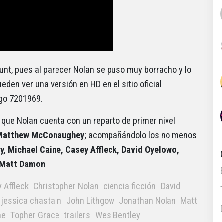
ount, pues al parecer Nolan se puso muy borracho y lo
eden ver una versión en HD en el sitio oficial
igo 7201969.
 que Nolan cuenta con un reparto de primer nivel
Matthew McConaughey
; acompañándolo los no menos
, Michael Caine, Casey Affleck, David Oyelowo,
y Matt Damon
 Affleck
Christopher Nolan
ciencia ficción
David
jessica chastain
John Lithgow
Jonathan Nolan
Matt
ne
Topher Grace
trailers
Wes Bentley