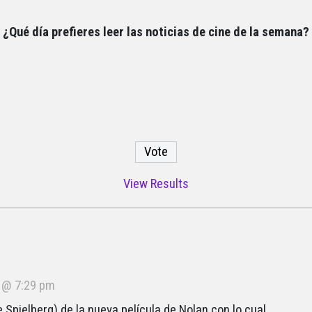
¿Qué día prefieres leer las noticias de cine de la semana?
View Results
4 @ 7:29 pm
e Spielberg) de la nueva película de Nolan con lo cual