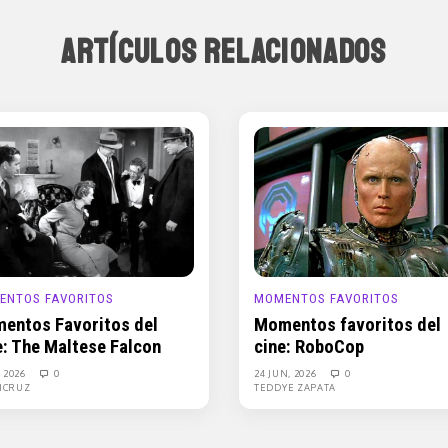
ARTÍCULOS RELACIONADOS
ENTOS FAVORITOS
MOMENTOS FAVORITOS
entos Favoritos del
Momentos favoritos del
e: The Maltese Falcon
cine: RoboCop
, 2026
0
24 JUN, 2026
0
ICRUZ
TEDDYE ZAPATA