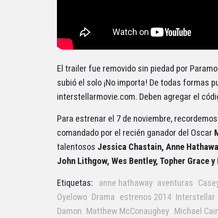
El trailer fue removido sin piedad por Param
subió el solo ¡No importa! De todas formas pu
interstellarmovie.com. Deben agregar el cód
Para estrenar el 7 de noviembre, recordemos
comandado por el recién ganador del Oscar
talentosos
Jessica Chastain, Anne Hathaway
John Lithgow, Wes Bentley, Topher Grace 
Etiquetas:
anne hathaway
aventuras
Casey
Oyelowo
Drama
estrenos 2014
Interstellar
Damon
Matthew McConaughey
Michael Cai