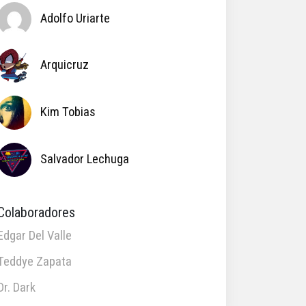
Adolfo Uriarte
Arquicruz
Kim Tobias
Salvador Lechuga
Colaboradores
Edgar Del Valle
Teddye Zapata
Dr. Dark