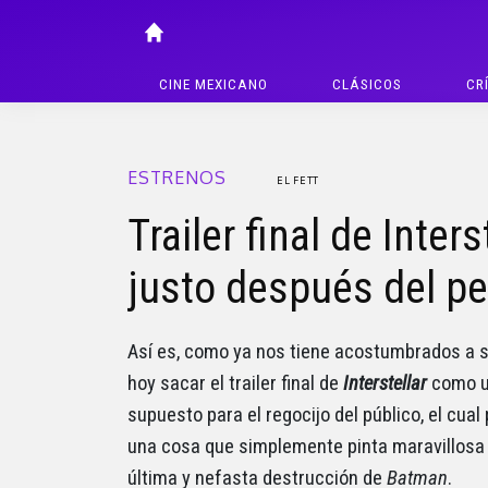
CINE MEXICANO
CLÁSICOS
CR
ESTRENOS
EL FETT
Trailer final de Inter
justo después del p
Así es, como ya nos tiene acostumbrados a s
hoy sacar el trailer final de
Interstellar
como u
supuesto para el regocijo del público, el cua
una cosa que simplemente pinta maravillosa h
última y nefasta destrucción de
Batman
.