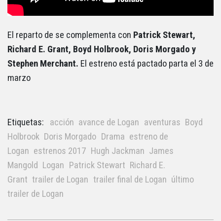
El reparto de se complementa con
Patrick Stewart,
Richard E. Grant, Boyd Holbrook, Doris Morgado y
Stephen Merchant.
El estreno está pactado parta el 3 de
marzo
Etiquetas:
acción
avance de Logan
aventuras
Boyd
Holbrook
Doris Morgado
Drama
estreno de
Logan
estrenos 2017
Hugh Jackman
James
Mangold
Logan
Patrick Stewart
Richard E.
Grant
trailer de Logan
trailer final de Logan
último
trailer de Logan