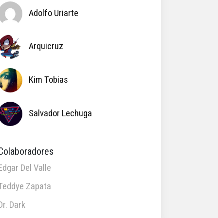
Adolfo Uriarte
Arquicruz
Kim Tobias
Salvador Lechuga
Colaboradores
Edgar Del Valle
Teddye Zapata
Dr. Dark