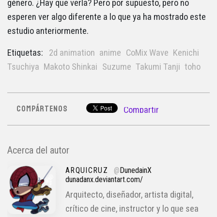
género. ¿Hay que verla? Pero por supuesto, pero no
esperen ver algo diferente a lo que ya ha mostrado este
estudio anteriormente.
Etiquetas:
2d animation
anime
CoMix Wave
Kenichi
Tsuchiya
Makoto Shinkai
Suzume
Takumi Tanji
toho
COMPÁRTENOS
Compartir
Acerca del autor
ARQUICRUZ
@
DunedainX
dunadanx.deviantart.com/
Arquitecto, diseñador, artista digital,
crítico de cine, instructor y lo que sea