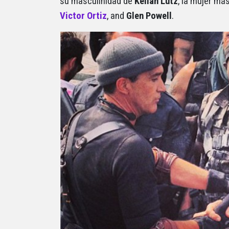
su masculinidad de
Kellan Lutz
, la mujer má
Victor Ortiz
, and
Glen Powell
.