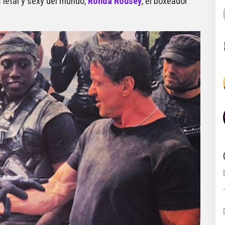
s letal y sexy del mundo,
Ronda Rousey
, el boxeador