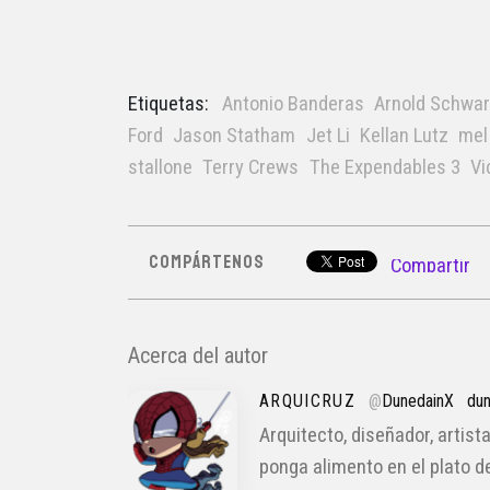
Etiquetas:
Antonio Banderas
Arnold Schwa
Ford
Jason Statham
Jet Li
Kellan Lutz
mel
stallone
Terry Crews
The Expendables 3
Vi
COMPÁRTENOS
Compartir
Acerca del autor
ARQUICRUZ
@
DunedainX
dun
Arquitecto, diseñador, artista
ponga alimento en el plato d