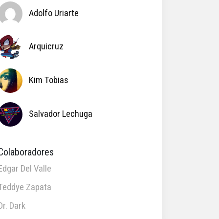
Adolfo Uriarte
Arquicruz
Kim Tobias
Salvador Lechuga
Colaboradores
Edgar Del Valle
Teddye Zapata
Dr. Dark