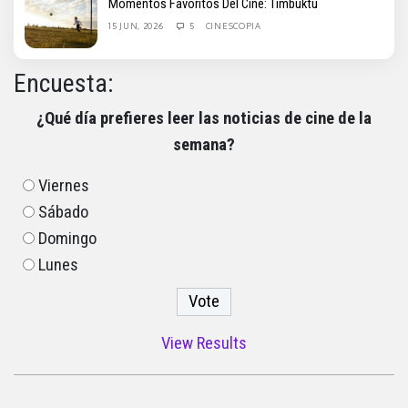
Momentos Favoritos Del Cine: Timbuktu
15 JUN, 2026
5
CINESCOPIA
Encuesta:
¿Qué día prefieres leer las noticias de cine de la
semana?
Viernes
Sábado
Domingo
Lunes
View Results