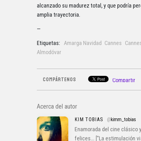
alcanzado su madurez total, y que podría pe
amplia trayectoria.
—
Etiquetas:
Amarga Navidad
Cannes
Canne
Almodóvar
COMPÁRTENOS
Compartir
Acerca del autor
KIM TOBIAS
@
kimm_tobias
Enamorada del cine clásico y
felices... ["La estimulación 