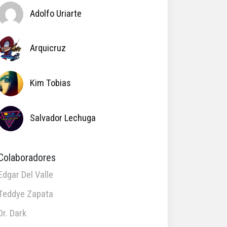
Adolfo Uriarte
Arquicruz
Kim Tobias
Salvador Lechuga
Colaboradores
Edgar Del Valle
Teddye Zapata
Dr. Dark