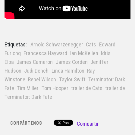
Etiquetas:
Arnold Schwarzenegger
Cats
Edward
Furlong
Francesca Hayward
Ian McKellen
Idris
Elba
James Cameron
James Corden
Jeniffer
Hudson
Judi Dench
Linda Hamilton
Ray
Winstone
Rebel Wilson
Taylor Swift
Terminator: Dark
Fate
Tim Miller
Tom Hooper
trailer de Cats
trailer de
Terminator: Dark Fate
COMPÁRTENOS
Compartir