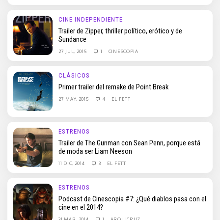
CINE INDEPENDIENTE
Trailer de Zipper, thriller político, erótico y de
Sundance
27 JUL, 2015
1
CINESCOPIA
CLÁSICOS
Primer trailer del remake de Point Break
27 MAY, 2015
4
EL FETT
ESTRENOS
Trailer de The Gunman con Sean Penn, porque está
de moda ser Liam Neeson
11 DIC, 2014
3
EL FETT
ESTRENOS
Podcast de Cinescopia #7: ¿Qué diablos pasa con el
cine en el 2014?
31 MAR, 2014
1
ARQUICRUZ