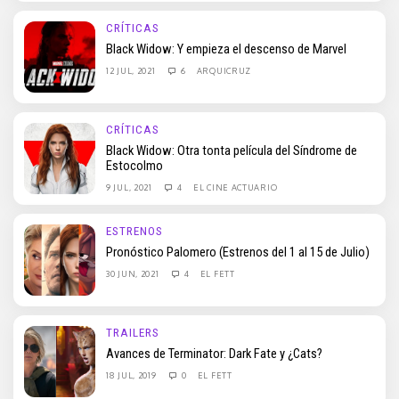
CRÍTICAS
Black Widow: Y empieza el descenso de Marvel
12 JUL, 2021
6
ARQUICRUZ
CRÍTICAS
Black Widow: Otra tonta película del Síndrome de
Estocolmo
9 JUL, 2021
4
EL CINE ACTUARIO
ESTRENOS
Pronóstico Palomero (Estrenos del 1 al 15 de Julio)
30 JUN, 2021
4
EL FETT
TRAILERS
Avances de Terminator: Dark Fate y ¿Cats?
18 JUL, 2019
0
EL FETT