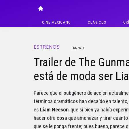
CINE MEXICANO
CLÁSICOS
CR
ESTRENOS
EL FETT
Trailer de The Gunm
está de moda ser L
Parece que el subgénero de acción actualmen
términos dramáticos han decaído en talento,
es
Liam Neeson
, que si bien ya había exper
hacer otra cosa que amenazar y tirar cuanto
que se le ponga frente; pues bueno, parece q