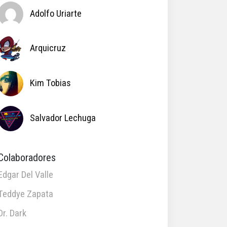
Adolfo Uriarte
Arquicruz
Kim Tobias
Salvador Lechuga
Colaboradores
Edgar Del Valle
Teddye Zapata
Dr. Dark