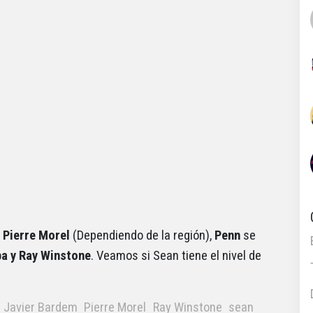
r
Pierre Morel
(Dependiendo de la región),
Penn
se
ba y Ray Winstone
. Veamos si Sean tiene el nivel de
Javier Bardem
Pierre Morel
Ray Winstone
sean