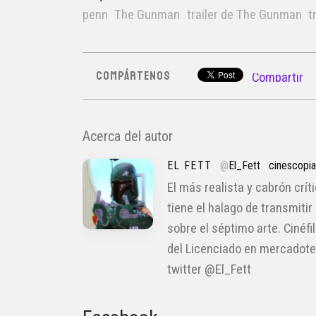
penn
The Gunman
trailer de The Gunman
t
COMPÁRTENOS
Compartir
Acerca del autor
EL FETT
@
El_Fett
cinescopi
El más realista y cabrón crít
tiene el halago de transmitir
sobre el séptimo arte. Cinéfi
del Licenciado en mercadote
twitter @El_Fett