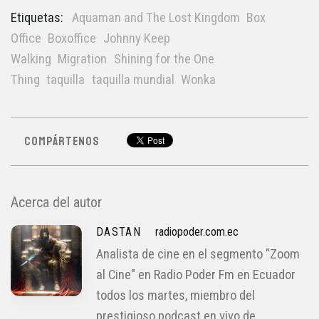
Etiquetas:
Aquaman and The Lost Kingdom
Box
Office
Boxoffice
Johnny Keep
Walking
Migration
Shining for the One
Thing
taquilla
taquilla mundial
Wonka
COMPÁRTENOS
Acerca del autor
DASTAN
radiopoder.com.ec
Analista de cine en el segmento "Zoom
al Cine" en Radio Poder Fm en Ecuador
todos los martes, miembro del
prestigioso podcast en vivo de