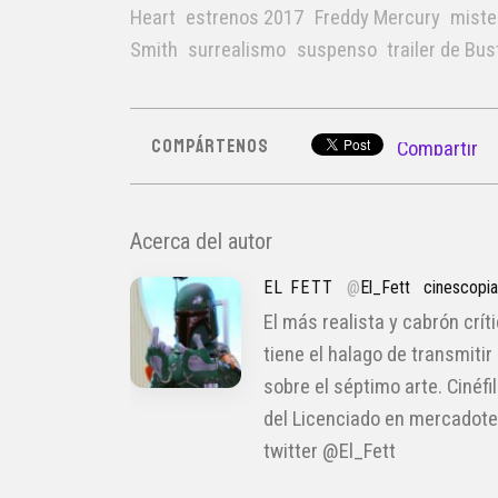
Heart
estrenos 2017
Freddy Mercury
miste
Smith
surrealismo
suspenso
trailer de Bus
COMPÁRTENOS
Compartir
Acerca del autor
EL FETT
@
El_Fett
cinescopi
El más realista y cabrón crít
tiene el halago de transmitir
sobre el séptimo arte. Cinéfi
del Licenciado en mercadote
twitter @El_Fett