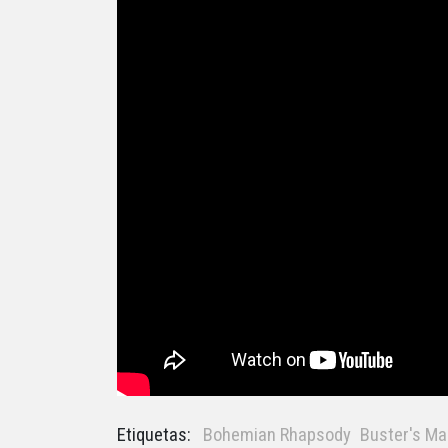
Etiquetas:
Bohemian Rhapsody
Buster's Ma