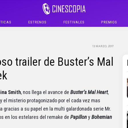
ÍTICAS
ESTRENOS
FESTIVALES
PREMIOS
13 MARZO, 2017
so trailer de Buster’s Mal
ek
ina Smith
, nos llega el avance de
Buster’s Mal Heart
,
y el misterio protagonizado por el cada vez mas
ma gracias a su papel en la multi galardonada serie Mr.
s en los estelares del remake de
Papillon
y
Bohemian