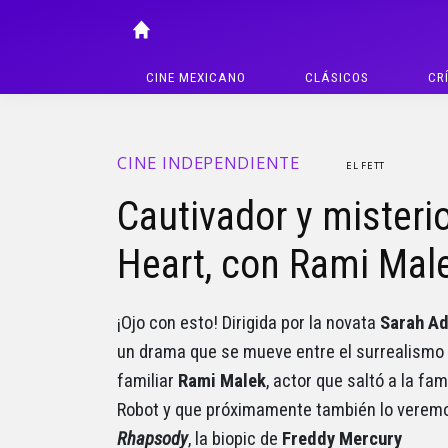
CINE MEXICANO
CLÁSICOS
CR
CINE INDEPENDIENTE
EL FETT
Cautivador y misterio
Heart, con Rami Mal
¡Ojo con esto! Dirigida por la novata
Sarah Ad
un drama que se mueve entre el surrealismo 
familiar
Rami Malek
, actor que saltó a la fa
Robot y que próximamente también lo veremo
Rhapsody
, la biopic de
Freddy Mercury