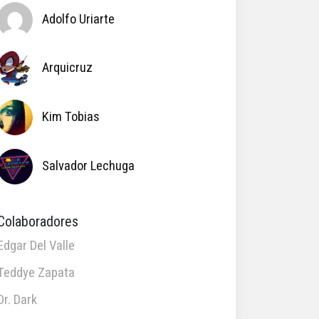
Adolfo Uriarte
Arquicruz
Kim Tobias
Salvador Lechuga
Colaboradores
Edgar Del Valle
Teddye Zapata
Dr. Dark