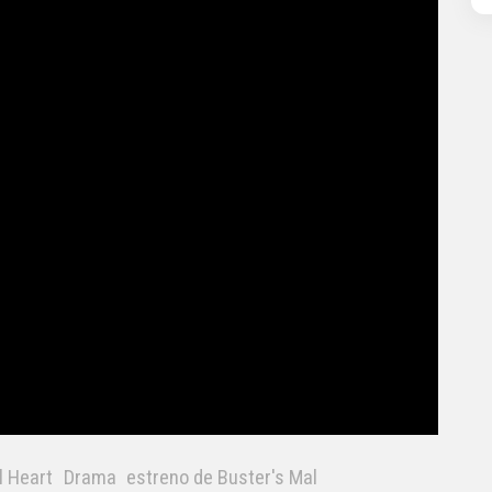
l Heart
Drama
estreno de Buster's Mal