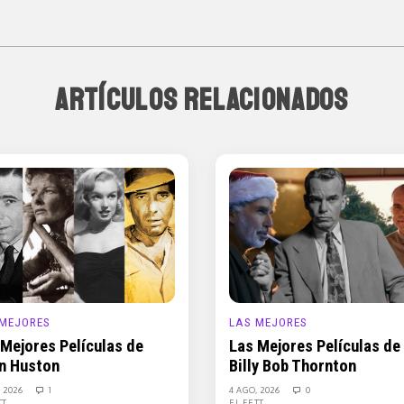
ARTÍCULOS RELACIONADOS
 MEJORES
LAS MEJORES
 Mejores Películas de
Las Mejores Películas de
n Huston
Billy Bob Thornton
, 2026
1
4 AGO, 2026
0
TT
EL FETT