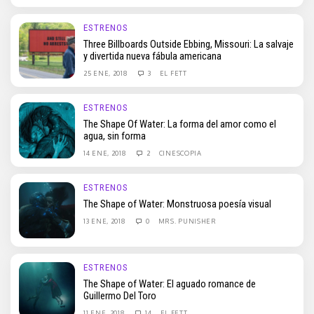
ESTRENOS
Three Billboards Outside Ebbing, Missouri: La salvaje
y divertida nueva fábula americana
25 ENE, 2018
3
EL FETT
ESTRENOS
The Shape Of Water: La forma del amor como el
agua, sin forma
14 ENE, 2018
2
CINESCOPIA
ESTRENOS
The Shape of Water: Monstruosa poesía visual
13 ENE, 2018
0
MRS. PUNISHER
ESTRENOS
The Shape of Water: El aguado romance de
Guillermo Del Toro
11 ENE, 2018
14
EL FETT