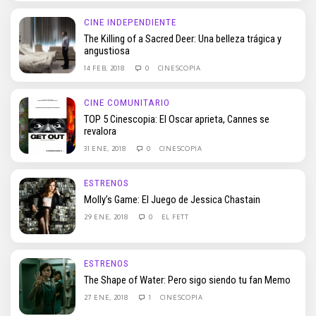
CINE INDEPENDIENTE
The Killing of a Sacred Deer: Una belleza trágica y
angustiosa
14 FEB, 2018
0
CINESCOPIA
CINE COMUNITARIO
TOP 5 Cinescopia: El Oscar aprieta, Cannes se
revalora
31 ENE, 2018
0
CINESCOPIA
ESTRENOS
Molly’s Game: El Juego de Jessica Chastain
29 ENE, 2018
0
EL FETT
ESTRENOS
The Shape of Water: Pero sigo siendo tu fan Memo
27 ENE, 2018
1
CINESCOPIA