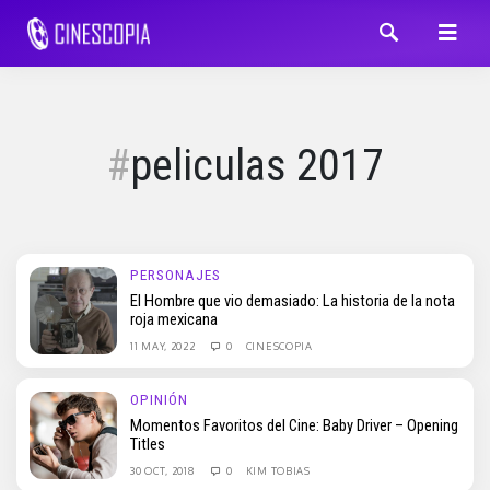
peliculas 2017
PERSONAJES
El Hombre que vio demasiado: La historia de la nota
roja mexicana
11 MAY, 2022
0
CINESCOPIA
OPINIÓN
Momentos Favoritos del Cine: Baby Driver – Opening
Titles
30 OCT, 2018
0
KIM TOBIAS