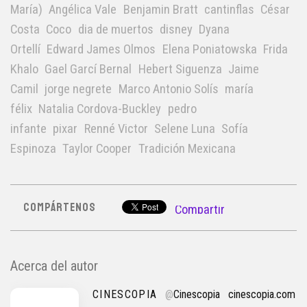
María)
Angélica Vale
Benjamin Bratt
cantinflas
César
Costa
Coco
dia de muertos
disney
Dyana
Ortellí
Edward James Olmos
Elena Poniatowska
Frida
Khalo
Gael Garcí Bernal
Hebert Siguenza
Jaime
Camil
jorge negrete
Marco Antonio Solís
maría
félix
Natalia Cordova-Buckley
pedro
infante
pixar
Renné Victor
Selene Luna
Sofía
Espinoza
Taylor Cooper
Tradición Mexicana
COMPÁRTENOS
Compartir
Acerca del autor
CINESCOPIA
@
Cinescopia
cinescopia.com