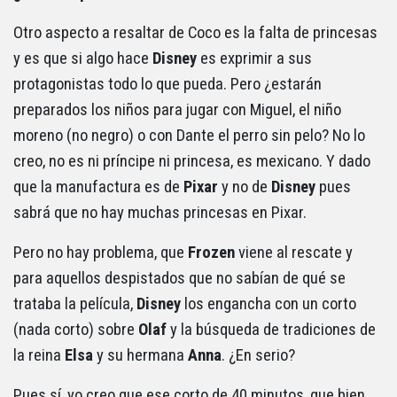
Otro aspecto a resaltar de Coco es la falta de princesas
y es que si algo hace
Disney
es exprimir a sus
protagonistas todo lo que pueda. Pero ¿estarán
preparados los niños para jugar con Miguel, el niño
moreno (no negro) o con Dante el perro sin pelo? No lo
creo, no es ni príncipe ni princesa, es mexicano. Y dado
que la manufactura es de
Pixar
y no de
Disney
pues
sabrá que no hay muchas princesas en Pixar.
Pero no hay problema, que
Frozen
viene al rescate y
para aquellos despistados que no sabían de qué se
trataba la película,
Disney
los engancha con un corto
(nada corto) sobre
Olaf
y la búsqueda de tradiciones de
la reina
Elsa
y su hermana
Anna
. ¿En serio?
Pues sí, yo creo que ese corto de 40 minutos, que bien