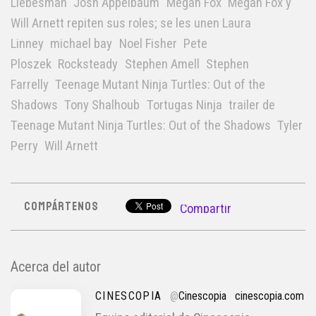
Liebesman
Josh Appelbaum
Megan Fox
Megan Fox y
Will Arnett repiten sus roles; se les unen Laura
Linney
michael bay
Noel Fisher
Pete
Ploszek
Rocksteady
Stephen Amell
Stephen
Farrelly
Teenage Mutant Ninja Turtles: Out of the
Shadows
Tony Shalhoub
Tortugas Ninja
trailer de
Teenage Mutant Ninja Turtles: Out of the Shadows
Tyler
Perry
Will Arnett
COMPÁRTENOS
Compartir
Acerca del autor
CINESCOPIA
@
Cinescopia
cinescopia.com