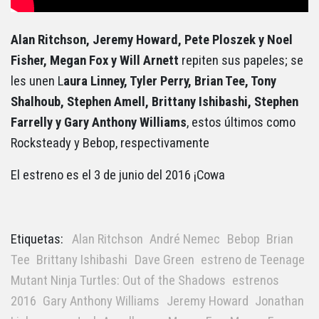
Alan Ritchson, Jeremy Howard, Pete Ploszek y Noel
Fisher, Megan Fox y Will Arnett
repiten sus papeles; se
les unen L
aura Linney, Tyler Perry, Brian Tee, Tony
Shalhoub, Stephen Amell, Brittany Ishibashi, Stephen
Farrelly y Gary Anthony Williams
, estos últimos como
Rocksteady y Bebop, respectivamente
El estreno es el 3 de junio del 2016 ¡Cowa
Etiquetas:
Alan Ritchson
André Nemec
Bebop
Brian
Tee
Brittany Ishibashi
Dave Green
estreno de Teenage
Mutant Ninja Turtles: Out of the Shadows
estrenos
2016
Gary Anthony Williams
Jeremy Howard
Jonathan