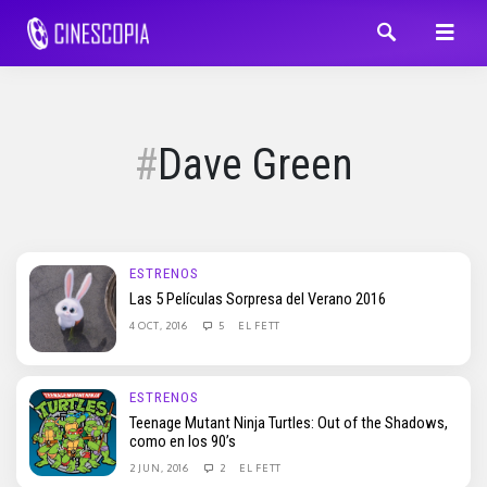
Dave Green
ESTRENOS
Las 5 Películas Sorpresa del Verano 2016
4 OCT, 2016
5
EL FETT
ESTRENOS
Teenage Mutant Ninja Turtles: Out of the Shadows,
como en los 90’s
2 JUN, 2016
2
EL FETT