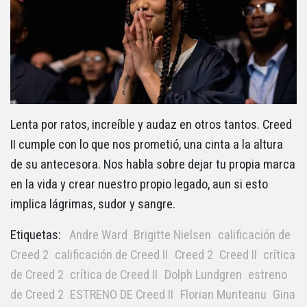
Lenta por ratos, increíble y audaz en otros tantos. Creed
II cumple con lo que nos prometió, una cinta a la altura
de su antecesora. Nos habla sobre dejar tu propia marca
en la vida y crear nuestro propio legado, aun si esto
implica lágrimas, sudor y sangre.
Etiquetas:
Andre Ward
Brigitte Nielsen
calificación de
Creed 2
calificación de Creed II
Creed 2
Creed II
crítica
de Creed 2
crítica de Creed II
Dolph Lundgren
estreno
de Creed 2
ESTRENO DE Creed II
Florian Munteanu
Gina