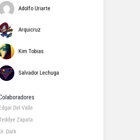
Adolfo Uriarte
Arquicruz
Kim Tobias
Salvador Lechuga
Colaboradores
Edgar Del Valle
Teddye Zapata
Dr. Dark