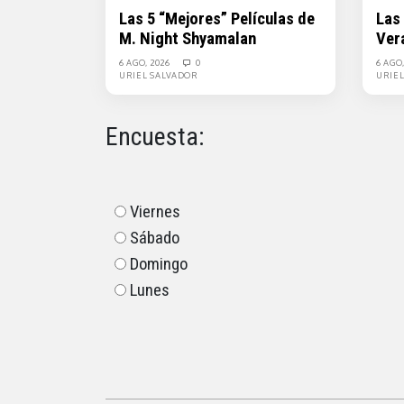
Las 5 “Mejores” Películas de
Las
M. Night Shyamalan
Ver
6 AGO, 2026
0
6 AGO
URIEL SALVADOR
URIE
Encuesta:
Viernes
Sábado
Domingo
Lunes