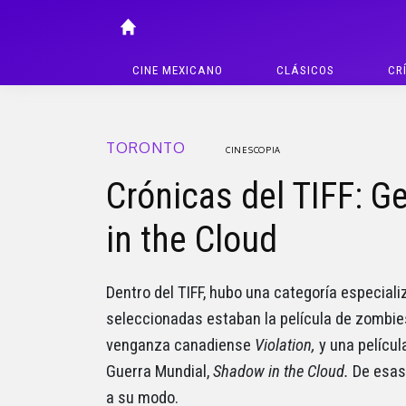
CINE MEXICANO
CLÁSICOS
CR
TORONTO
CINESCOPIA
Crónicas del TIFF: G
in the Cloud
Dentro del TIFF, hubo una categoría especiali
seleccionadas estaban la película de zombi
venganza canadiense
Violation,
y una pelícu
Guerra Mundial,
Shadow in the Cloud.
De esas
a su modo.