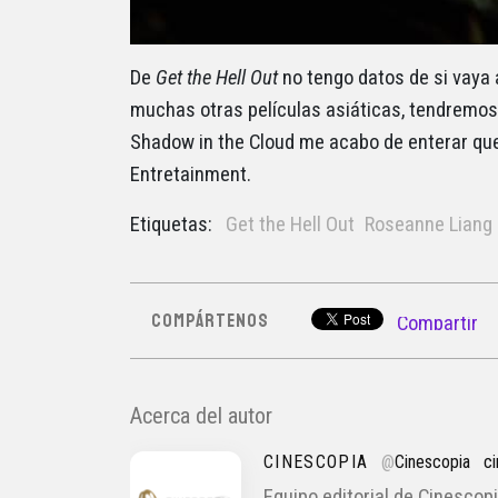
De
Get the Hell Out
no tengo datos de si vaya 
muchas otras películas asiáticas, tendremos 
Shadow in the Cloud me acabo de enterar que
Entretainment.
Etiquetas:
Get the Hell Out
Roseanne Liang
COMPÁRTENOS
Compartir
Acerca del autor
CINESCOPIA
@
Cinescopia
c
Equipo editorial de Cinescopi