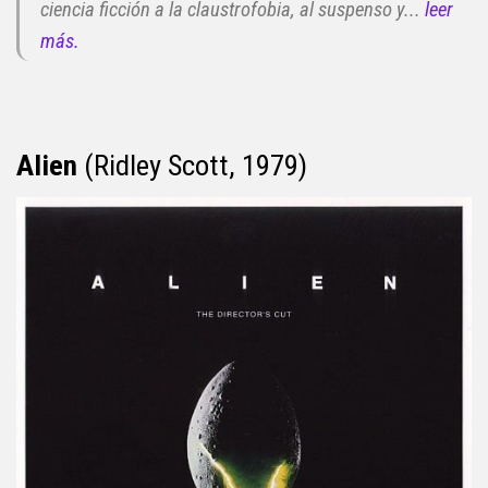
ciencia ficción a la claustrofobia, al suspenso y...
leer
más.
Alien
(Ridley Scott, 1979)