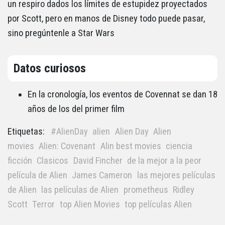
un respiro dados los límites de estupidez proyectados
por Scott, pero en manos de Disney todo puede pasar,
sino pregúntenle a Star Wars
Datos curiosos
En la cronología, los eventos de Covennat se dan 18
años de los del primer film
Etiquetas:
#AlienDay
alien
Alien Day
Alien
movies
Alien: Covenant
Alin best movies
ciencia
ficción
Clasicos
David Fincher
de la mejor a la peor
película de Alien
James Cameron
las mejores películas
de Alien
las películas de Alien
prometheus
Ridley
Scott
Terror
top Alien Movies
top películas Alien