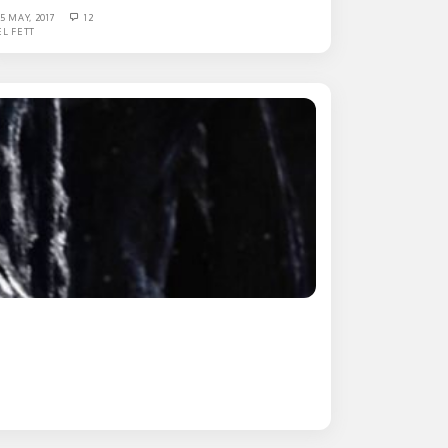
15 MAY, 2017
12
EL FETT