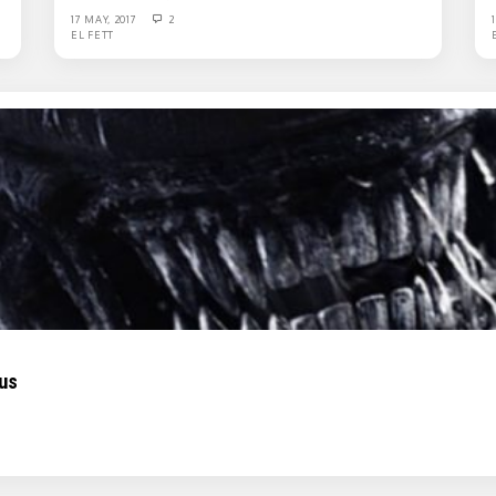
17 MAY, 2017
2
EL FETT
eus