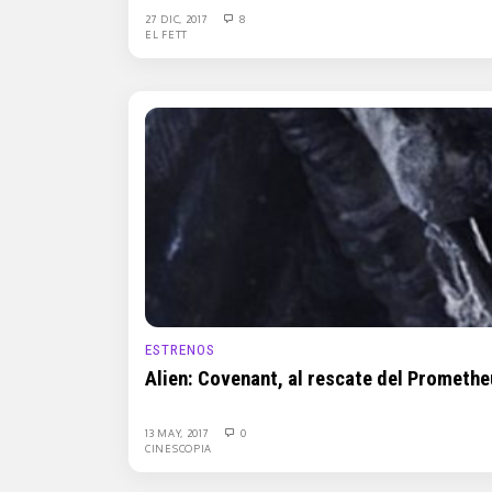
27 DIC, 2017
8
EL FETT
ESTRENOS
Alien: Covenant, al rescate del Prometh
13 MAY, 2017
0
CINESCOPIA