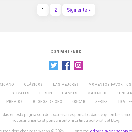
1
2
Siguiente »
COMPÁRTENOS
EXICANO
CLÁSICOS
LAS MEJORES
MOMENTOS FAVORITOS
FESTIVALES
BERLÍN
CANNES
MACABRO
SUNDA
PREMIOS
GLOBOS DE ORO
OSCAR
SERIES
TRAILE
rtidas en esta página son de exclusiva responsabilidad de quien las emite
necesariamente el pensamiento ni la línea editorial del blog.
gunos derechos reservados © 2026 — Contacto:
editorial@cinescopia.