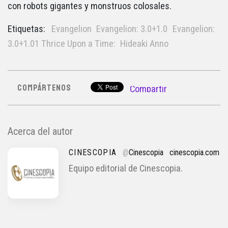
con robots gigantes y monstruos colosales.
Etiquetas:
Evangelion
Evangelion: 3.0+1.0
Evangelion:
3.0+1.01 Thrice Upon a Time:
Hideaki Anno
COMPÁRTENOS
Compartir
Acerca del autor
CINESCOPIA
@
Cinescopia
cinescopia.com
Equipo editorial de Cinescopia.