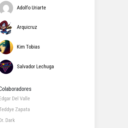
Adolfo Uriarte
Arquicruz
Kim Tobias
Salvador Lechuga
Colaboradores
Edgar Del Valle
Teddye Zapata
Dr. Dark