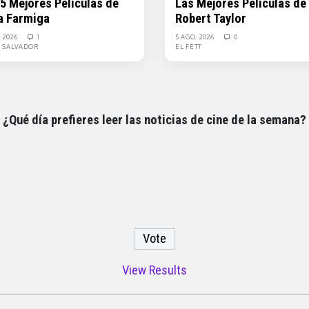
 5 Mejores Películas de
Las Mejores Películas de
a Farmiga
Robert Taylor
, 2026
1
5 AGO, 2026
0
L SALVADOR
EL FETT
¿Qué día prefieres leer las noticias de cine de la semana?
View Results