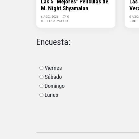
Las 5 “Mejores” Películas de
Las
M. Night Shyamalan
Ver
6 AGO, 2026
0
6 AGO
URIEL SALVADOR
URIE
Encuesta:
Viernes
Sábado
Domingo
Lunes