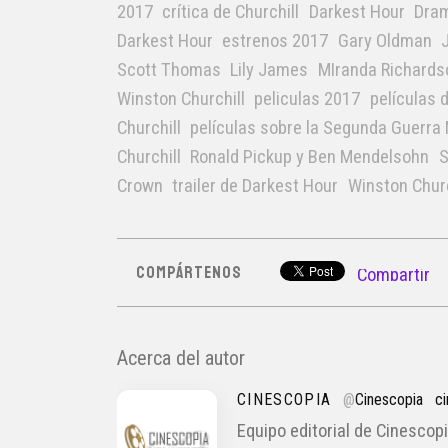
2017
crítica de Churchill
Darkest Hour
Dra
Darkest Hour
estrenos 2017
Gary Oldman
Scott Thomas
Lily James
MIranda Richards
Winston Churchill
peliculas 2017
películas 
Churchill
películas sobre la Segunda Guerra
Churchill
Ronald Pickup y Ben Mendelsohn
S
Crown
trailer de Darkest Hour
Winston Churc
COMPÁRTENOS
Compartir
Acerca del autor
CINESCOPIA
@
Cinescopia
c
Equipo editorial de Cinescopi