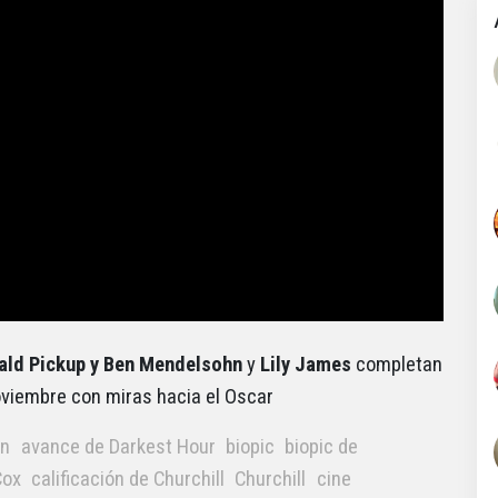
nald Pickup y Ben Mendelsohn
y
Lily James
completan
noviembre con miras hacia el Oscar
en
avance de Darkest Hour
biopic
biopic de
Cox
calificación de Churchill
Churchill
cine