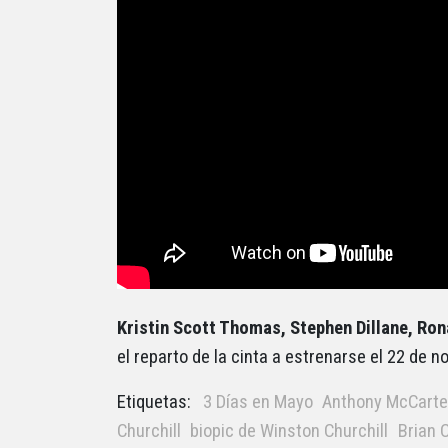
Kristin Scott Thomas, Stephen Dillane, Ro
el reparto de la cinta a estrenarse el 22 de 
Etiquetas:
3 Días en Mayo
Anthony McCart
Churchill
biopic de Winston Churchill
Brian 