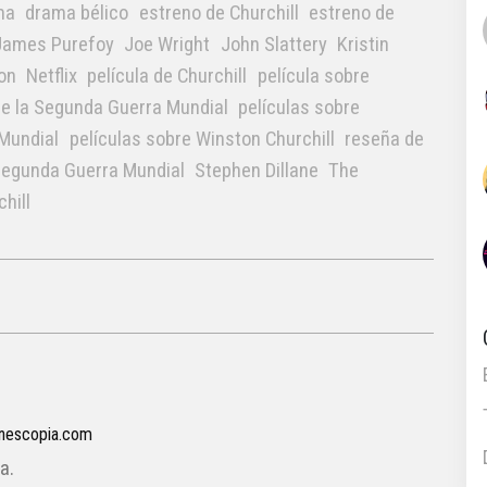
ma
drama bélico
estreno de Churchill
estreno de
James Purefoy
Joe Wright
John Slattery
Kristin
on
Netflix
película de Churchill
película sobre
de la Segunda Guerra Mundial
películas sobre
 Mundial
películas sobre Winston Churchill
reseña de
egunda Guerra Mundial
Stephen Dillane
The
hill
inescopia.com
a.