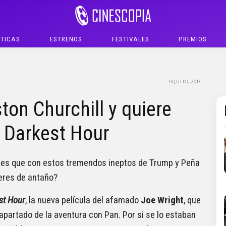
ÍTICAS
ESTRENOS
FESTIVALES
PREMIOS
13 JULIO, 2017
on Churchill y quiere
de Darkest Hour
 es que con estos tremendos ineptos de Trump y Peña
deres de antaño?
st Hour
, la nueva película del afamado
Joe Wright
, que
 apartado de la aventura con Pan. Por si se lo estaban