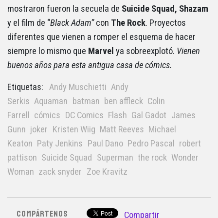
mostraron fueron la secuela de
Suicide Squad, Shazam
y el film de “
Black Adam”
con
The Rock
. Proyectos
diferentes que vienen a romper el esquema de hacer
siempre lo mismo que
Marvel
ya sobreexplotó.
Vienen
buenos años para esta antigua casa de cómics.
Etiquetas:
Andy Muschietti
Andy
Serkis
Aquaman
batman
ben affleck
Colin
Farrell
cómics
DC Comics
Flash
Gal Gadot
James
Gunn
joker
Kristen Wiig
Matt Reeves
Michael
Keaton
Paty Jenkins
Paul Dano
Pedro Pascal
robert
pattison
Suicide Squad
Superman
the rock
Wonder
Woman
zack snyder
Zoe Kravitz
COMPÁRTENOS
Compartir