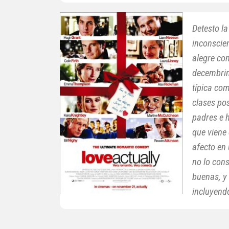
Detesto l
inconscie
alegre co
decembrin
típica com
clases po
padres e h
que viene 
afecto en 
no lo cons
buenas, y 
incluyend