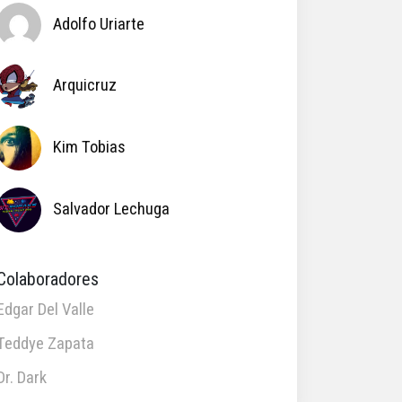
Adolfo Uriarte
Arquicruz
Kim Tobias
Salvador Lechuga
Colaboradores
Edgar Del Valle
Teddye Zapata
Dr. Dark