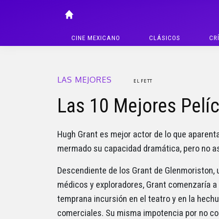
CINE MEXICANO
CLÁSICOS
CR
LAS MEJORES
EL FETT
Las 10 Mejores Pelí
Hugh Grant es mejor actor de lo que aparent
mermado su capacidad dramática, pero no así
Descendiente de los Grant de Glenmoriston, un
médicos y exploradores, Grant comenzaría a i
temprana incursión en el teatro y en la hec
comerciales. Su misma impotencia por no con