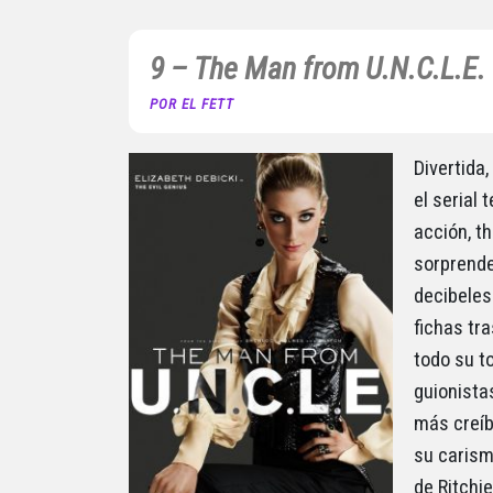
9 – The Man from U.N.C.L.E. 
POR EL FETT
Divertida,
el serial
acción, t
sorprende
decibeles
fichas tr
todo su t
guionista
más creíb
su carism
de Ritchie