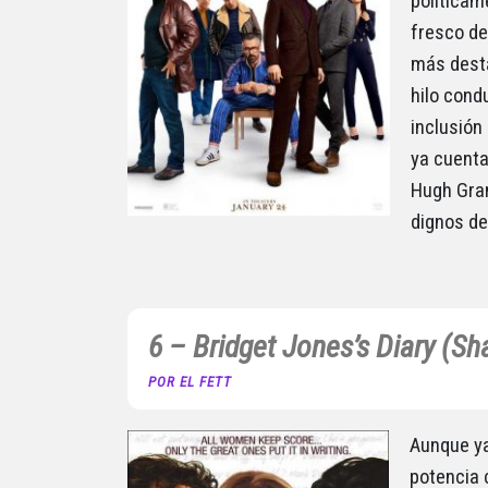
políticam
fresco de
más desta
hilo cond
inclusión
ya cuenta
Hugh Gran
dignos de
6 – Bridget Jones’s Diary (S
POR EL FETT
Aunque ya
potencia 