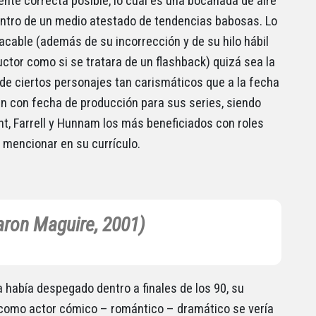
ente correcta posible, lo cual es una bocanada de aire
ntro de un medio atestado de tendencias babosas. Lo
cable (además de su incorrección y de su hilo hábil
uctor como si se tratara de un flashback) quizá sea la
 de ciertos personajes tan carismáticos que a la fecha
n con fecha de producción para sus series, siendo
t, Farrell y Hunnam los más beneficiados con roles
 mencionar en su currículo.
haron Maguire, 2001)
 había despegado dentro a finales de los 90, su
como actor cómico – romántico – dramático se vería