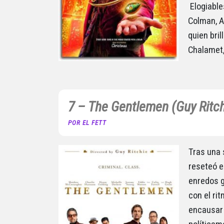
Elogiable
Colman, A
quien bril
Chalamet,
7 – The Gentlemen (Guy Ritch
POR EL FETT
Tras una 
reseteó e
enredos g
con el ri
encausar 