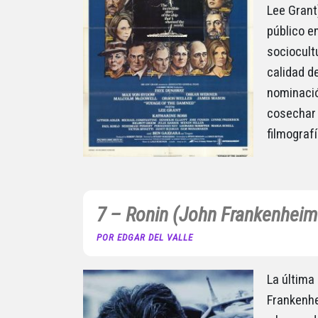
Lee Grant)
público e
sociocult
calidad de
nominació
cosechar 
filmografí
7 – Ronin (John Frankenheim
POR EDGAR DEL VALLE
La última 
Frankenhe