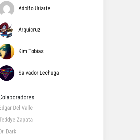
Adolfo Uriarte
Arquicruz
Kim Tobias
Salvador Lechuga
Colaboradores
Edgar Del Valle
Teddye Zapata
Dr. Dark