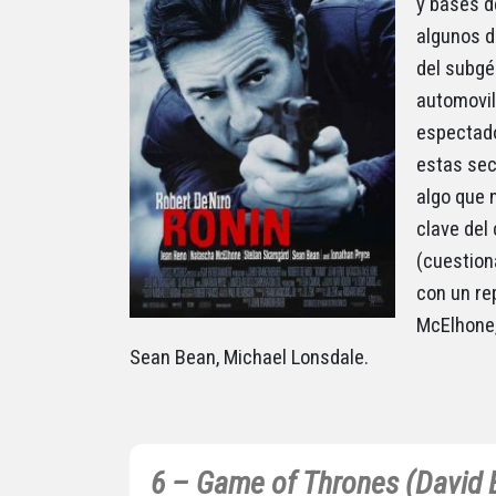
y bases de
algunos d
del subgé
automovili
espectado
estas sec
algo que 
clave del
(cuestion
con un re
McElhone,
Sean Bean, Michael Lonsdale.
6 – Game of Thrones (David B