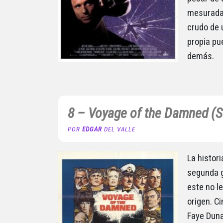
mesurada,
crudo de 
propia pu
demás.
8 – Voyage of the Damned (S
POR
EDGAR
DEL VALLE
La histor
segunda g
este no le
origen. C
Faye Duna