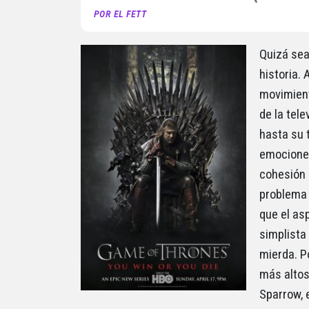
POR EL FETT
Quizá sea
historia.
movimient
de la tele
hasta su 
emociones
cohesión e
problema 
que el asp
simplista
mierda. P
más altos
Sparrow, 