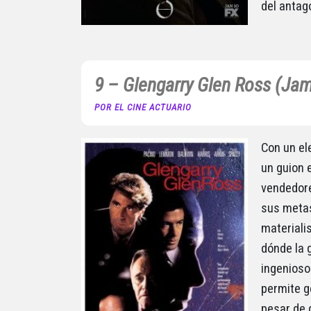
del antag
9 – Glengarry Glen Ross (Jam
POR EL CINE ACTUARIO
Con un el
un guion 
vendedore
sus metas
materiali
dónde la 
ingenioso 
permite g
pesar de 