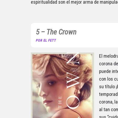
espiritualidad son el mejor arma de manipula
5 – The Crown
POR EL FETT
El melodra
corona de 
puede int
con los c
su título 
temporada
corona, l
al tan co
sus “cuida