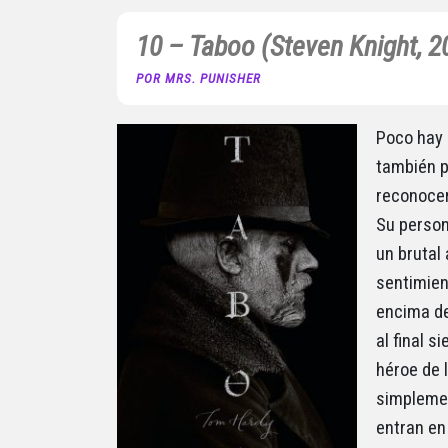
10 – Taboo (Steven Knight, 2
POR MRS. PUNISHER
Poco hay 
también p
reconocer
Su person
un brutal 
sentimien
encima de
al final 
héroe de l
simpleme
entran en 