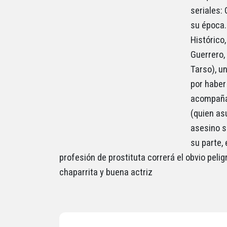
seriales:
su época.
Histórico
Guerrero, 
Tarso), u
por haber
acompañab
(quien as
asesino se
su parte, 
profesión de prostituta correrá el obvio peli
chaparrita y buena actriz