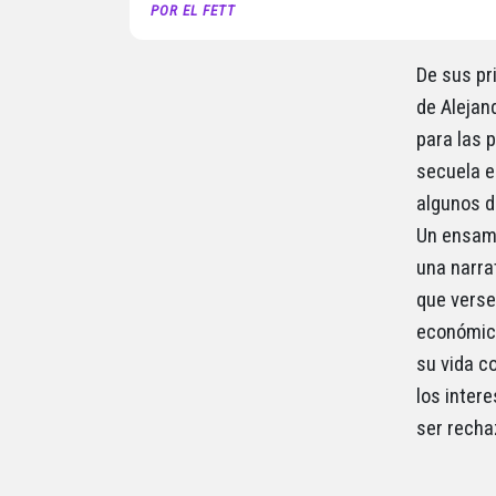
POR EL FETT
De sus pr
de Alejand
para las 
secuela e
algunos d
Un ensamb
una narra
que verse
económica
su vida c
los inter
ser recha