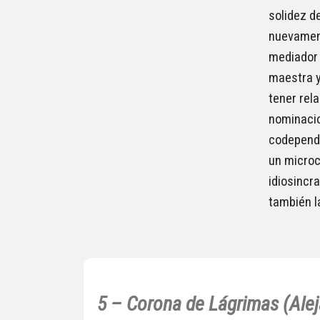
solidez d
nuevament
mediador e
maestra y
tener rel
nominacio
codepende
un microc
idiosincr
también l
5 – Corona de Lágrimas (Alej