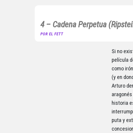
4 – Cadena Perpetua (Ripstei
POR EL FETT
Si no exis
película d
como irón
(y en don
Arturo de
aragonés 
historia e
interrump
puta y ext
concesion