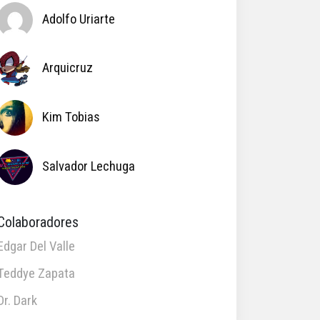
Adolfo Uriarte
Arquicruz
Kim Tobias
Salvador Lechuga
Colaboradores
Edgar Del Valle
Teddye Zapata
Dr. Dark