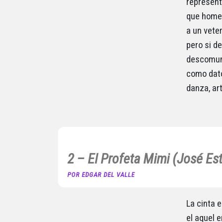
represent
que homen
a un vete
pero si d
descomuna
como dato
danza, ar
2 – El Profeta Mimi (José Es
POR EDGAR DEL VALLE
La cinta 
el aquel 