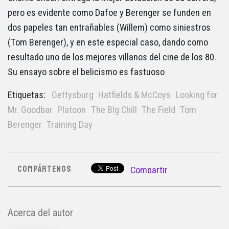
pero es evidente como Dafoe y Berenger se funden en
dos papeles tan entrañables (Willem) como siniestros
(Tom Berenger), y en este especial caso, dando como
resultado uno de los mejores villanos del cine de los 80.
Su ensayo sobre el belicismo es fastuoso
Etiquetas:
Gettysburg
Hatfields & McCoys
Looking for
Mr. Goodbar
Platoon
The BIg Chill
The Field
Tom
Berenger
Training Day
COMPÁRTENOS
Compartir
Acerca del autor