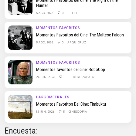
Momentos Favoritos del Cine: The Night of the
Hunter
6 AGO, 2026
0
EL FETT
MOMENTOS FAVORITOS
Momentos Favoritos del Cine: The Maltese Falcon
5 AGO, 2026
0
ARQUICRUZ
MOMENTOS FAVORITOS
Momentos favoritos del cine: RoboCop
24 JUN, 2026
0
TEDDYE ZAPATA
LARGOMETRAJES
Momentos Favoritos Del Cine: Timbuktu
15 JUN, 2026
5
CINESCOPIA
Encuesta: