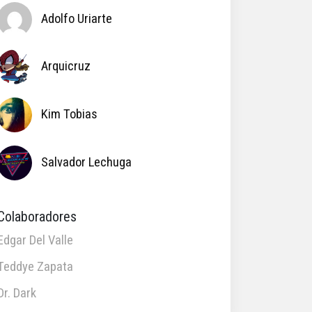
Adolfo Uriarte
Arquicruz
Kim Tobias
Salvador Lechuga
Colaboradores
Edgar Del Valle
Teddye Zapata
Dr. Dark