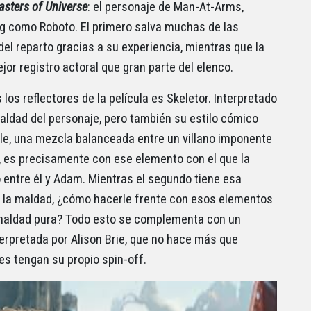
sters of Universe
: el personaje de Man-At-Arms,
Wiig como Roboto. El primero salva muchas de las
l reparto gracias a su experiencia, mientras que la
or registro actoral que gran parte del elenco.
os reflectores de la película es Skeletor. Interpretado
maldad del personaje, pero también su estilo cómico
e, una mezcla balanceada entre un villano imponente
d, es precisamente con ese elemento con el que la
o entre él y Adam. Mientras el segundo tiene esa
de la maldad, ¿cómo hacerle frente con esos elementos
s maldad pura? Todo esto se complementa con un
terpretada por Alison Brie, que no hace más que
es tengan su propio spin-off.