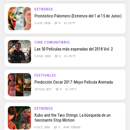
ESTRENOS
Pronóstico Palomero (Estrenos del 1 al 15 de Junio)
3 JUN, 2026
0
EL FETT
CINE COMUNITARIO
Las 50 Películas más esperadas del 2018 Vol. 2
3 ENE, 2018
0
EL FETT
FESTIVALES
Predicción Oscar 2017: Mejor Película Animada
20 FEB, 2017
9
EL FETT
ESTRENOS
Kubo and the Two Strings: La búsqueda de un
fascinante Stop Motion
6 OCT, 2016
2
KIM TOBIAS