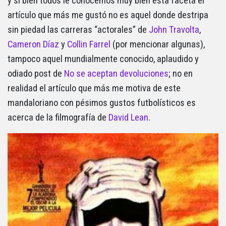
y si bien todos le conocemos muy bien esta faceta el
artículo que más me gustó no es aquel donde destripa
sin piedad las carreras “actorales” de
John Travolta
,
Cameron Díaz
y
Collin Farrel
(por mencionar algunas),
tampoco aquel mundialmente conocido, aplaudido y
odiado post de
No se aceptan devoluciones
; no en
realidad el artículo que más me motiva de este
mandaloriano con pésimos gustos futbolísticos es
acerca de la filmografía de
David Lean
.