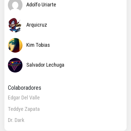
Adolfo Uriarte
Arquicruz
Kim Tobias
Salvador Lechuga
Colaboradores
Edgar Del Valle
Teddye Zapata
Dr. Dark