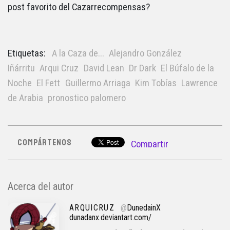
post favorito del Cazarrecompensas?
Etiquetas:
A la Caza de...
Alejandro González
Iñárritu
Arqui Cruz
David Lean
Dr Dark
El Búfalo de la
Noche
El Fett
Guillermo Arriaga
Kim Tobías
Lawrence
de Arabia
pronostico palomero
COMPÁRTENOS
Compartir
Acerca del autor
ARQUICRUZ
@
DunedainX
dunadanx.deviantart.com/