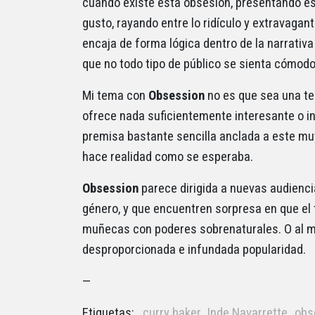
cuando existe esta obsesión, presentando e
gusto, rayando entre lo ridículo y extravagan
encaja de forma lógica dentro de la narrativ
que no todo tipo de público se sienta cómodo
Mi tema con
Obsession
no es que sea una te
ofrece nada suficientemente interesante o in
premisa bastante sencilla anclada a este mu
hace realidad como se esperaba.
Obsession
parece dirigida a nuevas audienci
género, y que encuentren sorpresa en que el
muñecas con poderes sobrenaturales. O al me
desproporcionada e infundada popularidad.
—
Etiquetas:
curry baker
Inde Navarrette
obs