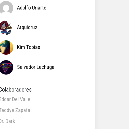
Adolfo Uriarte
Arquicruz
Kim Tobias
Salvador Lechuga
Colaboradores
Edgar Del Valle
Teddye Zapata
Dr. Dark