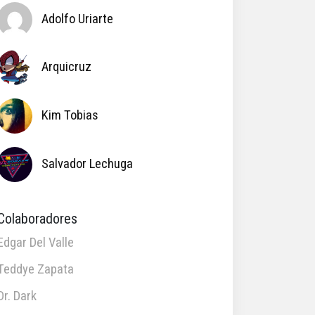
Adolfo Uriarte
Arquicruz
Kim Tobias
Salvador Lechuga
Colaboradores
Edgar Del Valle
Teddye Zapata
Dr. Dark