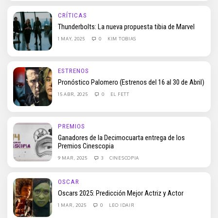
CRÍTICAS
Thunderbolts: La nueva propuesta tibia de Marvel
1 MAY, 2025
0
KIM TOBIAS
ESTRENOS
Pronóstico Palomero (Estrenos del 16 al 30 de Abril)
15 ABR, 2025
0
EL FETT
PREMIOS
Ganadores de la Decimocuarta entrega de los
Premios Cinescopia
9 MAR, 2025
3
CINESCOPIA
OSCAR
Oscars 2025: Predicción Mejor Actriz y Actor
1 MAR, 2025
0
LEO IDAIR