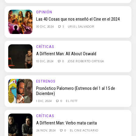
OPINIÓN
Las 40 Cosas que nos enseñó el Cine en el 2024
30 DIC, 2024
3
URIEL SALVADOR
CRÍTICAS
A Different Man: All About Oswald
10 DIC, 2024
0
JOSE ROBERTO ORTEGA
ESTRENOS
Pronóstico Palomero (Estrenos del 1 al 15 de
Diciembre)
1 DIC, 2024
0
EL FETT
CRÍTICAS
A Different Man: Verbo mata carita
26 NOV, 2024
0
EL CINE ACTUARIO