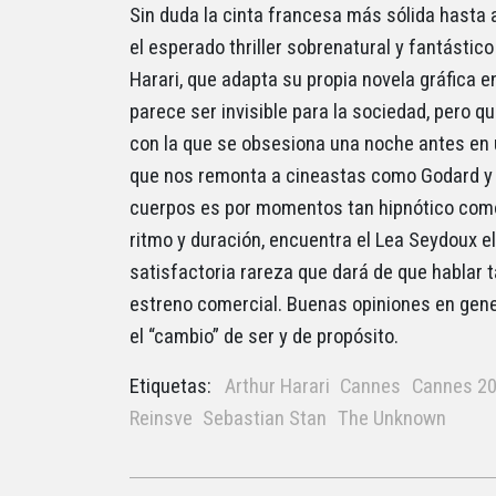
Sin duda la cinta francesa más sólida hasta 
el esperado thriller sobrenatural y fantástic
Harari, que adapta su propia novela gráfica 
parece ser invisible para la sociedad, pero 
con la que se obsesiona una noche antes en un
que nos remonta a cineastas como Godard y A
cuerpos es por momentos tan hipnótico como 
ritmo y duración, encuentra el Lea Seydoux el
satisfactoria rareza que dará de que hablar 
estreno comercial. Buenas opiniones en gene
el “cambio” de ser y de propósito.
Etiquetas:
Arthur Harari
Cannes
Cannes 2
Reinsve
Sebastian Stan
The Unknown