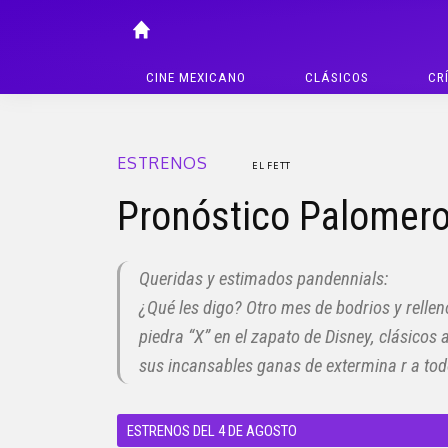
CINE MEXICANO
CLÁSICOS
CR
ESTRENOS
EL FETT
Pronóstico Palomero
Queridas y estimados pandennials:
¿Qué les digo? Otro mes de bodrios y rellen
piedra “X” en el zapato de Disney, clásicos 
sus incansables ganas de extermina r a todo
ESTRENOS DEL 4 DE AGOSTO