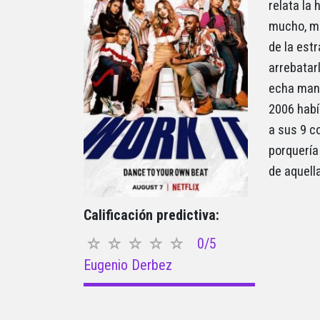
relata la
mucho, mu
de la est
arrebatarl
echa mano
2006 habí
a sus 9 c
porquería
de aquel
Calificación predictiva:
0/5
Eugenio Derbez