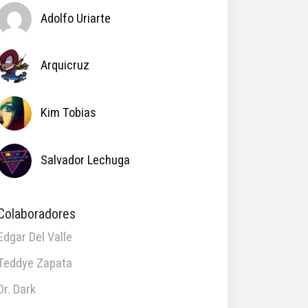
Adolfo Uriarte
Arquicruz
Kim Tobias
Salvador Lechuga
Colaboradores
Edgar Del Valle
Teddye Zapata
Dr. Dark