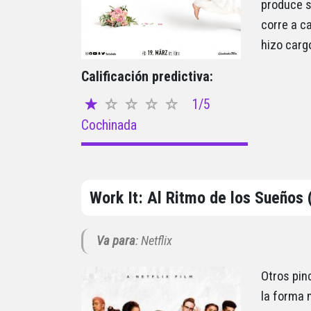
produce s
corre a c
hizo cargo
Calificación predictiva:
1/5
Cochinada
Work It: Al Ritmo de los Sueños 
Va para
: Netflix
Otros pin
la forma m