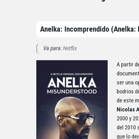
Anelka: Incomprendido (Anelka: 
Va para
: Netflix
A partir 
documenta
ser una o
bodrios d
de este m
Nicolas 
2000 y 20
del 2010 s
que lo dej