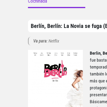
Cochinada
Berlín, Berlín: La Novia se fuga (
Va para
: Netflix
Berlin, Be
fue basta
temporada
también l
más que e
protagoni
presentar
Básicamen