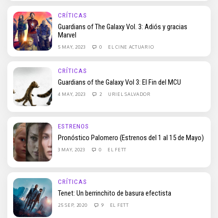
CRÍTICAS
Guardians of The Galaxy Vol. 3: Adiós y gracias
Marvel
5 MAY, 2023
0
EL CINE ACTUARIO
CRÍTICAS
Guardians of the Galaxy Vol 3: El Fin del MCU
4 MAY, 2023
2
URIEL SALVADOR
ESTRENOS
Pronóstico Palomero (Estrenos del 1 al 15 de Mayo)
3 MAY, 2023
0
EL FETT
CRÍTICAS
Tenet: Un berrinchito de basura efectista
25 SEP, 2020
9
EL FETT