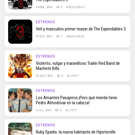
3 ABR, 2014
5
ARQUICRUZ
ESTRENOS
Viril y masculino primer teaser de The Expendables 3
19 DIC, 2013
7
ARQUICRUZ
ESTRENOS
Violento, vulgar y maravilloso Trailer Red Band de
Machete Kills
18 SEP, 2013
4
EL FETT
ESTRENOS
Los Amantes Pasajeros ¡Pero qué mierda tiene
Pedro Almodóvar en la cabeza!
5 JUL, 2013
11
EL FETT
ESTRENOS
Ruby Sparks: la nueva habitante de Hipsterville