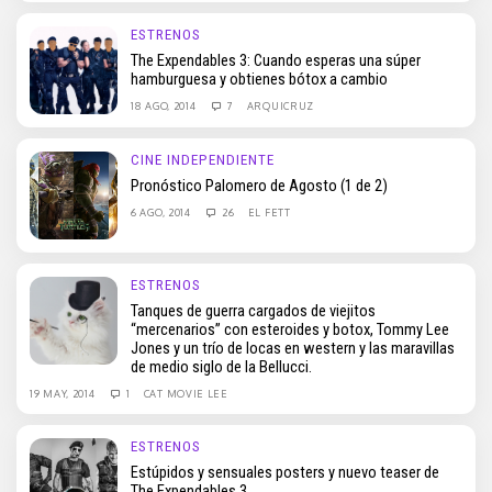
ESTRENOS
The Expendables 3: Cuando esperas una súper
hamburguesa y obtienes bótox a cambio
18 AGO, 2014
7
ARQUICRUZ
CINE INDEPENDIENTE
Pronóstico Palomero de Agosto (1 de 2)
6 AGO, 2014
26
EL FETT
ESTRENOS
Tanques de guerra cargados de viejitos
“mercenarios” con esteroides y botox, Tommy Lee
Jones y un trío de locas en western y las maravillas
de medio siglo de la Bellucci.
19 MAY, 2014
1
CAT MOVIE LEE
ESTRENOS
Estúpidos y sensuales posters y nuevo teaser de
The Expendables 3