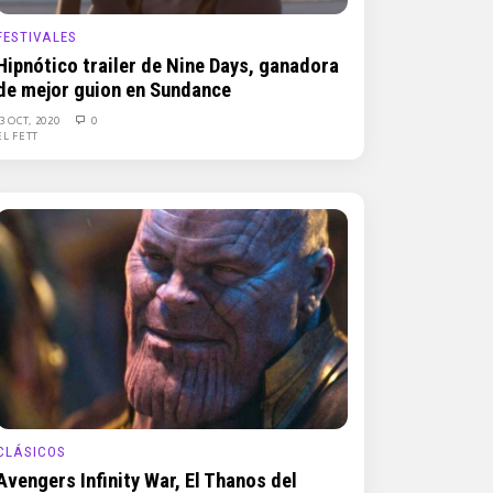
FESTIVALES
Hipnótico trailer de Nine Days, ganadora
de mejor guion en Sundance
13 OCT, 2020
0
EL FETT
CLÁSICOS
Avengers Infinity War, El Thanos del