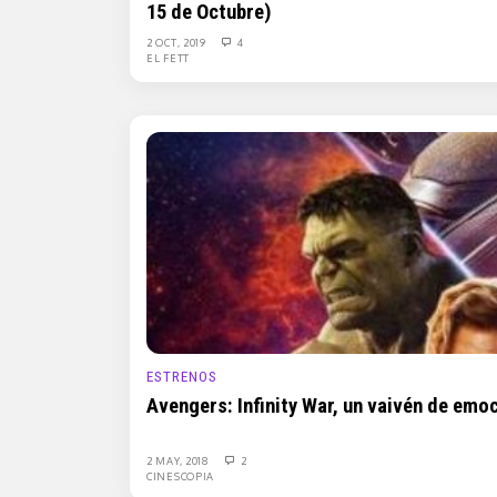
15 de Octubre)
2 OCT, 2019
4
EL FETT
ESTRENOS
Avengers: Infinity War, un vaivén de emo
2 MAY, 2018
2
CINESCOPIA