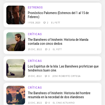
ESTRENOS
Pronóstico Palomero (Estrenos del 1 al 15 de
Febrero)
1 FEB, 2023
2
EL FETT
CRÍTICAS
The Banshees of Inisherin: Historia de Irlanda
contada con cinco dedos
25 DIC, 2022
2
EL FETT
CRÍTICAS
Los Espíritus de la Isla: Las Banshees profetizan que
tendremos buen cine.
23 DIC, 2022
0
JOSE ROBERTO ORTEGA
CRÍTICAS
The Banshees of Inisherin: Historia del hombre
resumida en la necedad de dos irlandeses
22 DIC, 2022
0
EL CINE ACTUARIO