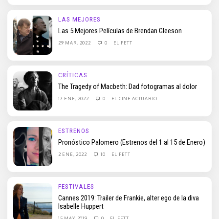
LAS MEJORES
Las 5 Mejores Películas de Brendan Gleeson
29 MAR, 2022
0
EL FETT
CRÍTICAS
The Tragedy of Macbeth: Dad fotogramas al dolor
17 ENE, 2022
0
EL CINE ACTUARIO
ESTRENOS
Pronóstico Palomero (Estrenos del 1 al 15 de Enero)
2 ENE, 2022
10
EL FETT
FESTIVALES
Cannes 2019: Trailer de Frankie, alter ego de la diva
Isabelle Huppert
15 MAY, 2019
0
EL FETT