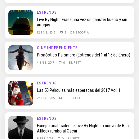
ESTRENOS
Live By Night: Érase una vez un gánster bueno y sin
arrugas
12 ENE, 2017
2
CINESCOPIA
CINE INDEPENDIENTE
Pronóstico Palomero (Estrenos del 1 al 15 de Enero)
4 ENE, 2017
6
EL FETT
ESTRENOS
Las 50 Películas más esperadas del 2017 Vol. 1
26 DIC, 2016
1
EL FETT
ESTRENOS
Excepcional trailer de Live By Night, lo nuevo de Ben
Affleck rumbo al Oscar
9 SEP, 2016
0
EL FETT