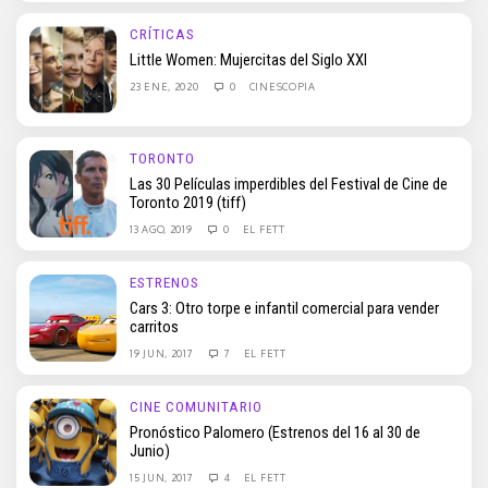
CRÍTICAS
Little Women: Mujercitas del Siglo XXI
23 ENE, 2020
0
CINESCOPIA
TORONTO
Las 30 Películas imperdibles del Festival de Cine de
Toronto 2019 (tiff)
13 AGO, 2019
0
EL FETT
ESTRENOS
Cars 3: Otro torpe e infantil comercial para vender
carritos
19 JUN, 2017
7
EL FETT
CINE COMUNITARIO
Pronóstico Palomero (Estrenos del 16 al 30 de
Junio)
15 JUN, 2017
4
EL FETT