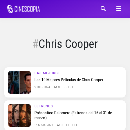
Chris Cooper
LAS MEJORES
Las 10 Mejores Películas de Chris Cooper
9 JUL, 2024
0
EL FETT
ESTRENOS
Prónostico Palomero (Estrenos del 16 al 31 de
marzo)
16 MAR, 2023
3
EL FETT