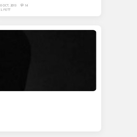
30 OCT, 2013
14
EL FETT