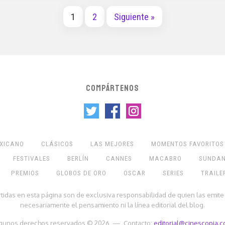
1
2
Siguiente »
COMPÁRTENOS
EXICANO
CLÁSICOS
LAS MEJORES
MOMENTOS FAVORITOS
FESTIVALES
BERLÍN
CANNES
MACABRO
SUNDA
PREMIOS
GLOBOS DE ORO
OSCAR
SERIES
TRAILE
rtidas en esta página son de exclusiva responsabilidad de quien las emite
necesariamente el pensamiento ni la línea editorial del blog.
gunos derechos reservados © 2026 — Contacto:
editorial@cinescopia.