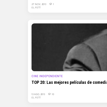
27 NOV, 2013
1
EL FETT
CINE INDEPENDIENTE
TOP 20: Las mejores películas de comedia
13 AGO, 2013
10
EL FETT