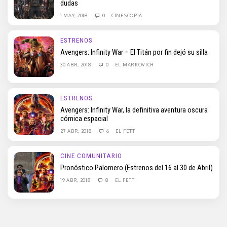
dudas
1 MAY, 2018
0
CINESCOPIA
ESTRENOS
Avengers: Infinity War – El Titán por fin dejó su silla
30 ABR, 2018
0
EL MARKOVICH
ESTRENOS
Avengers: Infinity War, la definitiva aventura oscura
cómica espacial
27 ABR, 2018
6
EL FETT
CINE COMUNITARIO
Pronóstico Palomero (Estrenos del 16 al 30 de Abril)
19 ABR, 2018
8
EL FETT