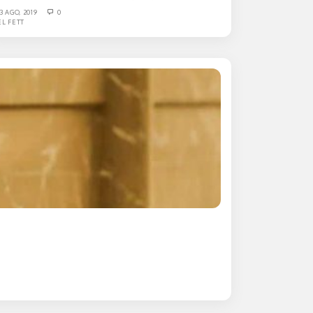
13 AGO, 2019
0
EL FETT