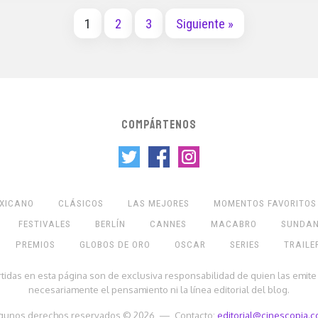
1
2
3
Siguiente »
COMPÁRTENOS
EXICANO
CLÁSICOS
LAS MEJORES
MOMENTOS FAVORITOS
FESTIVALES
BERLÍN
CANNES
MACABRO
SUNDA
PREMIOS
GLOBOS DE ORO
OSCAR
SERIES
TRAILE
rtidas en esta página son de exclusiva responsabilidad de quien las emite
necesariamente el pensamiento ni la línea editorial del blog.
gunos derechos reservados © 2026 — Contacto:
editorial@cinescopia.