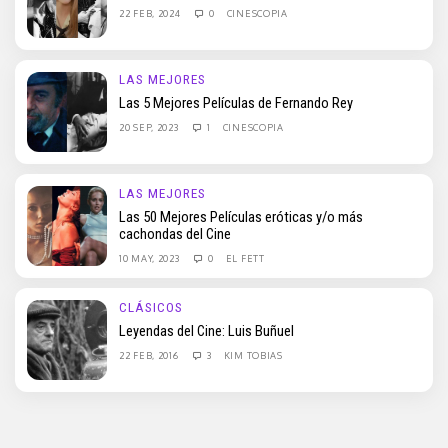
22 FEB, 2024
0
CINESCOPIA
LAS MEJORES
Las 5 Mejores Películas de Fernando Rey
20 SEP, 2023
1
CINESCOPIA
LAS MEJORES
Las 50 Mejores Películas eróticas y/o más
cachondas del Cine
10 MAY, 2023
0
EL FETT
CLÁSICOS
Leyendas del Cine: Luis Buñuel
22 FEB, 2016
3
KIM TOBIAS