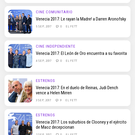
CINE COMUNITARIO
Venecia 2017: Le rayan la Madre! a Darren Aronofsky
5 SEP, 2017
0
EL FETT
CINE INDEPENDIENTE
Venecia 2017: El León de Oro encuentra a su favorita
4 SEP, 2017
0
EL FETT
ESTRENOS
Venecia 2017: En el duelo de Reinas, Judi Dench
vence a Helen Mirren
3 SEP, 2017
9
EL FETT
ESTRENOS
Venecia 2017: Los suburbios de Clooney y el ejército
de Maoz decepcionan
2 SEP, 2017
0
EL FETT