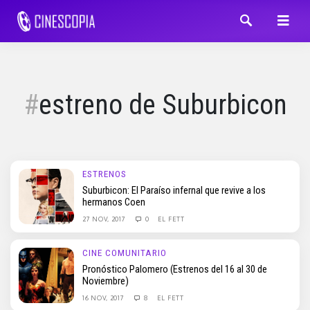
estreno de Suburbicon
ESTRENOS
Suburbicon: El Paraíso infernal que revive a los
hermanos Coen
27 NOV, 2017
0
EL FETT
CINE COMUNITARIO
Pronóstico Palomero (Estrenos del 16 al 30 de
Noviembre)
16 NOV, 2017
8
EL FETT